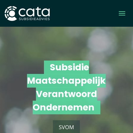
Subsidie
Maatschappelijk
Verantwoord
Ondernemen
SVOM