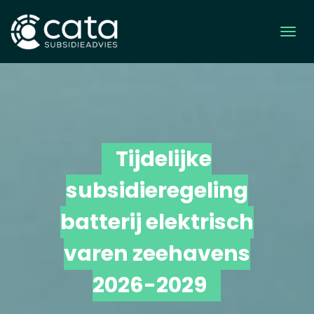
Tijdelijke
subsidieregeling
batterij elektrisch
varen zeehavens
2026-2029